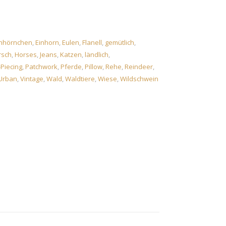
chhörnchen
,
Einhorn
,
Eulen
,
Flanell
,
gemütlich
,
rsch
,
Horses
,
Jeans
,
Katzen
,
ländlich
,
Piecing
,
Patchwork
,
Pferde
,
Pillow
,
Rehe
,
Reindeer
,
Urban
,
Vintage
,
Wald
,
Waldtiere
,
Wiese
,
Wildschwein