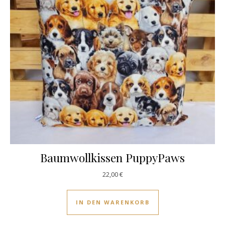
Baumwollkissen PuppyPaws
22,00
€
IN DEN WARENKORB