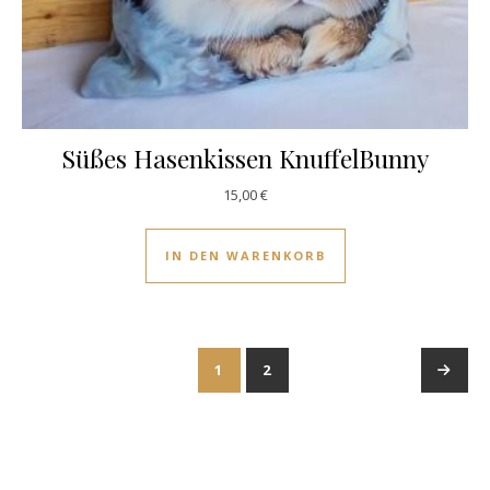
Süßes Hasenkissen KnuffelBunny
15,00
€
IN DEN WARENKORB
1
2
→