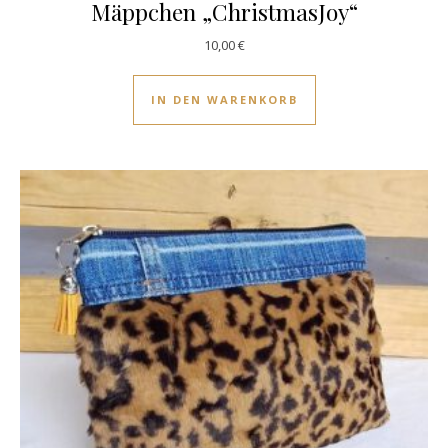
Mäppchen „ChristmasJoy“
10,00
€
IN DEN WARENKORB