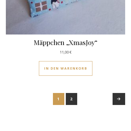
Mäppchen „XmasJoy“
11,00
€
IN DEN WARENKORB
1
2
→