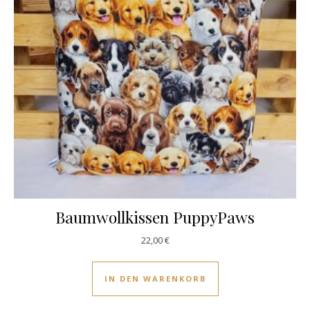
Baumwollkissen PuppyPaws
22,00
€
IN DEN WARENKORB