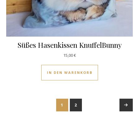
Süßes Hasenkissen KnuffelBunny
15,00
€
IN DEN WARENKORB
1
2
→