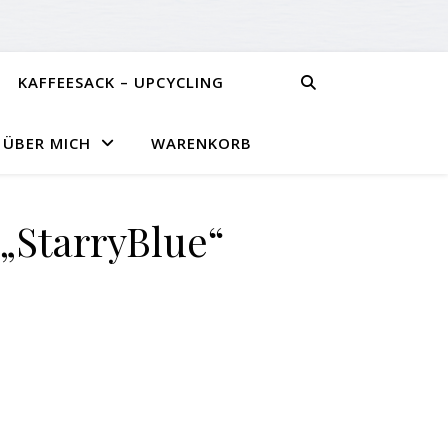
KAFFEESACK – UPCYCLING
ÜBER MICH
WARENKORB
„StarryBlue“
e