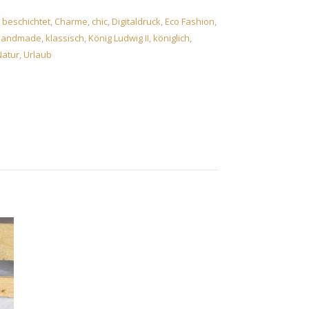
,
beschichtet
,
Charme
,
chic
,
Digitaldruck
,
Eco Fashion
,
Handmade
,
klassisch
,
König Ludwig II
,
königlich
,
Natur
,
Urlaub