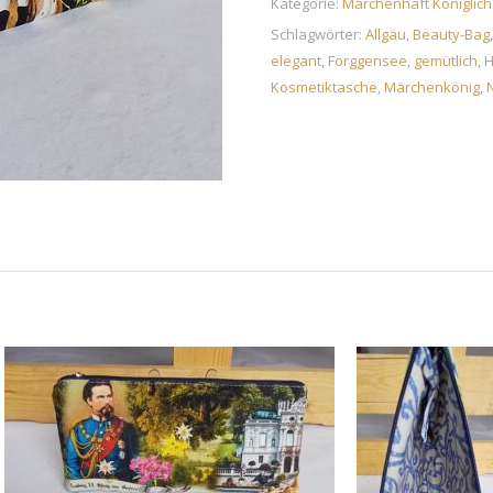
Kategorie:
Märchenhaft Königlich
Schlagwörter:
Allgäu
,
Beauty-Bag
elegant
,
Forggensee
,
gemütlich
,
Kosmetiktasche
,
Märchenkönig
,