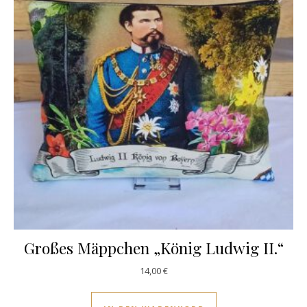
Großes Mäppchen „König Ludwig II.“
14,00
€