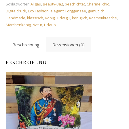
Schlagwörter:
Allgäu
,
Beauty-Bag
,
beschichtet
,
Charme
,
chic
,
Digitaldruck
,
Eco Fashion
,
elegant
,
Forggensee
,
gemütlich
,
Handmade
,
klassisch
,
König Ludwig II
,
königlich
,
Kosmetiktasche
,
Märchenkönig
,
Natur
,
Urlaub
Beschreibung
Rezensionen (0)
BESCHREIBUNG