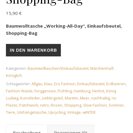
15,90
€
Baumwolltasche „Working-All-Day“, Einkaufsbeutel,
Shopping-Bag
Baumwolltasche „Working-All-Day“, Einkaufsbeutel, Shopping
IN DEN WARENKORB
Kategorien:
Baumwolltaschen/Einkaufsbeutel
,
Märchenhaft
Königlich
Schlagwörter:
Allgäu
,
blau
,
Eco Fashion
,
Einkaufsbeutel
,
Erdbeeren
,
Fashion Waste
,
Forggensee
,
Frühling
,
Hamburg
,
Herbst
,
König
Ludwig
,
Kunstleder
,
Lieblingsteil
,
Maritim
,
Meer
,
nachhaltig
,
no
Plastic
,
Patchwork
,
retro
,
Rosen
,
Shopping
,
Slow Fashion
,
Sommer
,
Tiere
,
Umhängetasche
,
Upcycling
,
Vintage
,
wINTER
Beschreibung
Rezensionen (0)