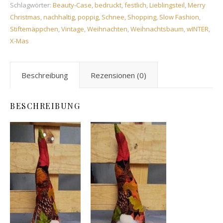
Schlagwörter:
Beauty-Case
,
bedruckt
,
festlich
,
Lieblingsteil
,
Merry
Christmas
,
nachhaltig
,
poppig
,
Schnee
,
Shopping
,
Slow Fashion
,
Stiftemäppchen
,
Vintage
,
Weihnachten
,
Weihnachtsbaum
,
wINTER
,
X-Mas
Beschreibung
Rezensionen (0)
BESCHREIBUNG