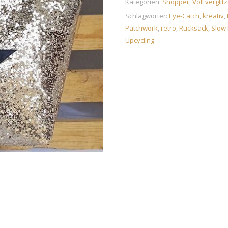
Kategorien:
Shopper
,
Voll verglitz
Schlagwörter:
Eye-Catch
,
kreativ
,
Patchwork
,
retro
,
Rucksack
,
Slow 
Upcycling