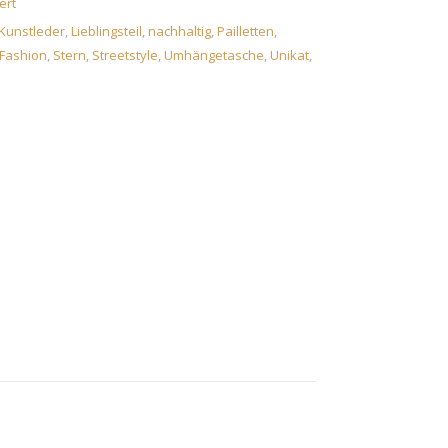
ert
Kunstleder
,
Lieblingsteil
,
nachhaltig
,
Pailletten
,
Fashion
,
Stern
,
Streetstyle
,
Umhängetasche
,
Unikat
,