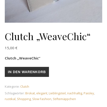
Clutch „WeaveChic“
15,00
€
Clutch „WeaveChic“
Clutch „WeaveChic“ Menge
IN DEN WARENKORB
Kategorie:
Clutch
Schlagwörter:
Brokat
,
elegant
,
Lieblingsteil
,
nachhaltig
,
Paisley
,
rustikal
,
Shopping
,
Slow Fashion
,
Stiftemäppchen