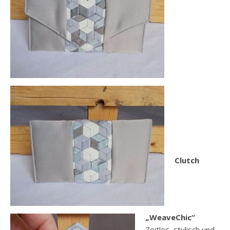
Clutch
„WeaveChic“
Zeitlos, stylisch und