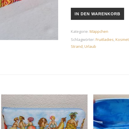
Mäppchen Fruitladies, Ferie
IN DEN WARENKORB
Kategorie:
Mäppchen
Schlagwörter:
Fruitladies
,
Kosmet
Strand
,
Urlaub