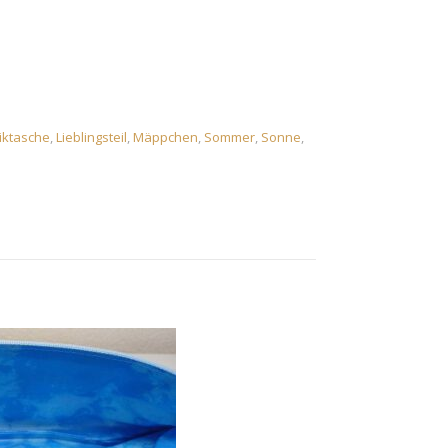
n, Sommer, Sonne, Strand, Stiftemäppchen Menge
iktasche
,
Lieblingsteil
,
Mäppchen
,
Sommer
,
Sonne
,