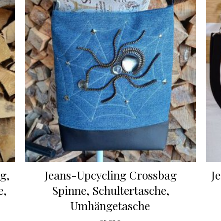
g,
Jeans-Upcycling Crossbag
J
e,
Spinne, Schultertasche,
Umhängetasche