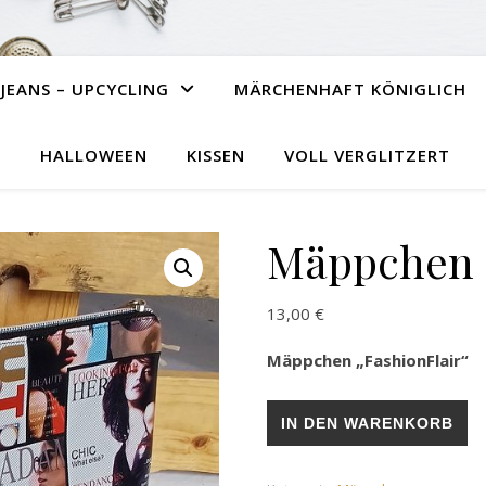
JEANS – UPCYCLING
MÄRCHENHAFT KÖNIGLICH
HALLOWEEN
KISSEN
VOLL VERGLITZERT
Mäppchen „
13,00
€
Mäppchen „FashionFlair“
Mäppchen „FashionFlair“ Men
IN DEN WARENKORB