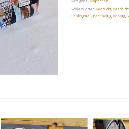
Kategorie:
Mäppchen
Schlagwörter:
bedruckt
,
beschich
Lieblingsteil
,
nachhaltig
,
poppig
,
S