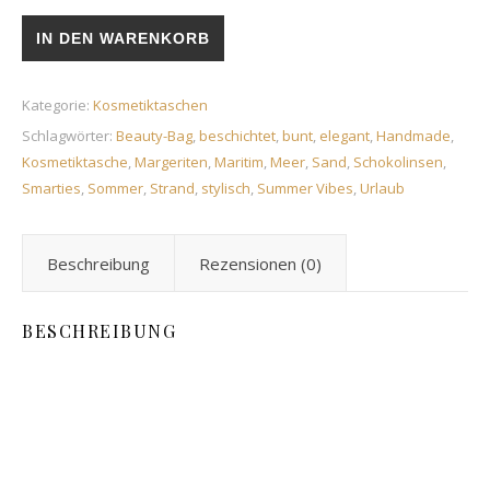
Kosmetiktasche „Sweet Candy“ Menge
IN DEN WARENKORB
Kategorie:
Kosmetiktaschen
Schlagwörter:
Beauty-Bag
,
beschichtet
,
bunt
,
elegant
,
Handmade
,
Kosmetiktasche
,
Margeriten
,
Maritim
,
Meer
,
Sand
,
Schokolinsen
,
Smarties
,
Sommer
,
Strand
,
stylisch
,
Summer Vibes
,
Urlaub
Beschreibung
Rezensionen (0)
BESCHREIBUNG