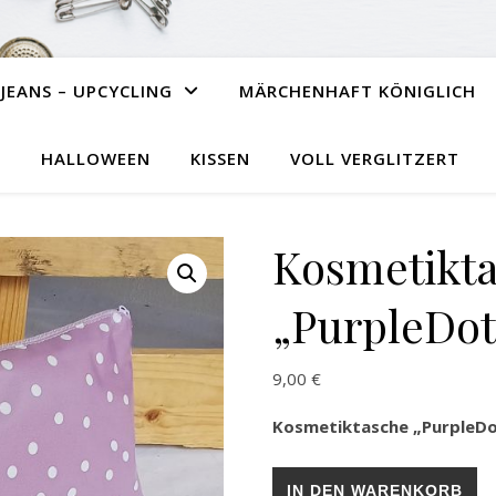
JEANS – UPCYCLING
MÄRCHENHAFT KÖNIGLICH
HALLOWEEN
KISSEN
VOLL VERGLITZERT
Kosmetikt
„PurpleDot
9,00
€
Kosmetiktasche „PurpleDo
Kosmetiktasche „PurpleDots
IN DEN WARENKORB