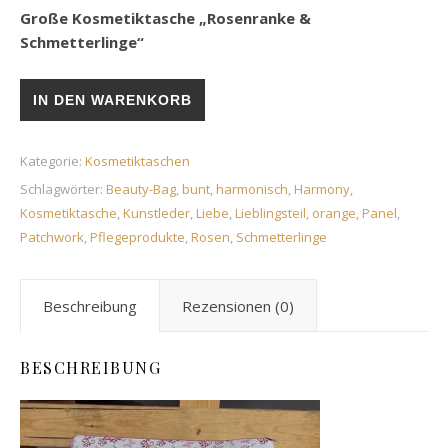
Große Kosmetiktasche „Rosenranke &
Schmetterlinge“
Große Kosmetiktasche „Rosenranke & Schmetterlinge“ Meng
IN DEN WARENKORB
Kategorie:
Kosmetiktaschen
Schlagwörter:
Beauty-Bag
,
bunt
,
harmonisch
,
Harmony
,
Kosmetiktasche
,
Kunstleder
,
Liebe
,
Lieblingsteil
,
orange
,
Panel
,
Patchwork
,
Pflegeprodukte
,
Rosen
,
Schmetterlinge
Beschreibung
Rezensionen (0)
BESCHREIBUNG