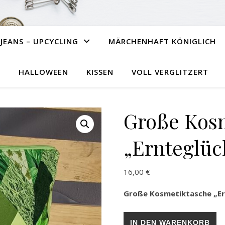
JEANS – UPCYCLING
MÄRCHENHAFT KÖNIGLICH
HALLOWEEN
KISSEN
VOLL VERGLITZERT
Große Kos
„Ernteglüc
16,00
€
Große Kosmetiktasche „Er
Große Kosmetiktasche „Ernt
IN DEN WARENKORB