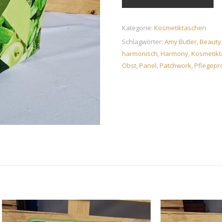
Kategorie:
Kosmetiktaschen
Schlagwörter:
Amy Butler
,
Beauty
harmonisch
,
Harmony
,
Kosmetikt
Obst
,
Panel
,
Patchwork
,
Pflegepr