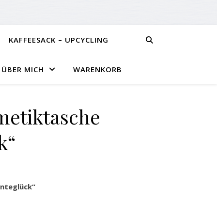
KAFFEESACK – UPCYCLING
ÜBER MICH
WARENKORB
metiktasche
k“
nteglück“
eglück“ Menge