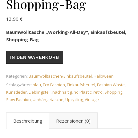
Shopping-Bag
13,90
€
Baumwolltasche „Working-All-Day“, Einkaufsbeutel,
Shopping-Bag
Baumwolltasche „Working-All-Day“, Einkaufsbeutel, Shopping
IN DEN WARENKORB
Kategorien:
Baumwolltaschen/Einkaufsbeutel
,
Halloween
Schlagwörter:
blau
,
Eco Fashion
,
Einkaufsbeutel
,
Fashion Waste
,
Kunstleder
,
Lieblingsteil
,
nachhaltig
,
no Plastic
,
retro
,
Shopping
,
Slow Fashion
,
Umhängetasche
,
Upcycling
,
Vintage
Beschreibung
Rezensionen (0)