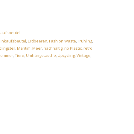
-Day“, Einkaufsbeutel, Shopping-Bag Menge
aufsbeutel
Einkaufsbeutel
,
Erdbeeren
,
Fashion Waste
,
Frühling
,
blingsteil
,
Maritim
,
Meer
,
nachhaltig
,
no Plastic
,
retro
,
Sommer
,
Tiere
,
Umhängetasche
,
Upcycling
,
Vintage
,