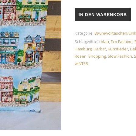
Baumwolltasche „Working-All
IN DEN WARENKORB
Kategorie:
Baumwolltaschen/Eink
Schlagwörter:
blau
,
Eco Fashion
,
Hamburg
,
Herbst
,
Kunstleder
,
Lie
Rosen
,
Shopping
,
Slow Fashion
,
wINTER