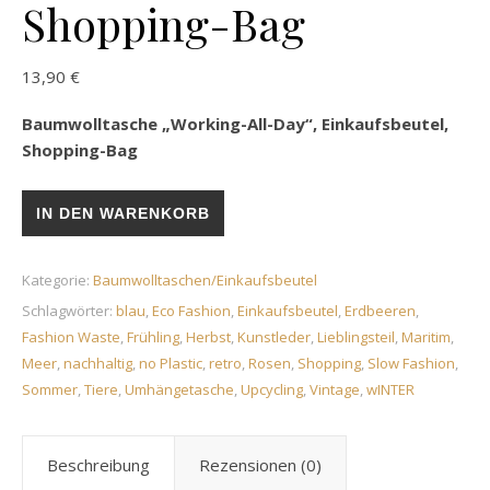
Shopping-Bag
13,90
€
Baumwolltasche „Working-All-Day“, Einkaufsbeutel,
Shopping-Bag
Baumwolltasche „Working-All-Day“, Einkaufsbeutel, Shopping
IN DEN WARENKORB
Kategorie:
Baumwolltaschen/Einkaufsbeutel
Schlagwörter:
blau
,
Eco Fashion
,
Einkaufsbeutel
,
Erdbeeren
,
Fashion Waste
,
Frühling
,
Herbst
,
Kunstleder
,
Lieblingsteil
,
Maritim
,
Meer
,
nachhaltig
,
no Plastic
,
retro
,
Rosen
,
Shopping
,
Slow Fashion
,
Sommer
,
Tiere
,
Umhängetasche
,
Upcycling
,
Vintage
,
wINTER
Beschreibung
Rezensionen (0)