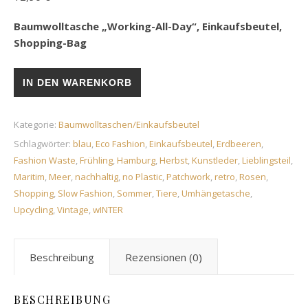
Baumwolltasche „Working-All-Day“, Einkaufsbeutel,
Shopping-Bag
Baumwolltasche „Working-All-Day“, Einkaufsbeutel, Shopping
IN DEN WARENKORB
Kategorie:
Baumwolltaschen/Einkaufsbeutel
Schlagwörter:
blau
,
Eco Fashion
,
Einkaufsbeutel
,
Erdbeeren
,
Fashion Waste
,
Frühling
,
Hamburg
,
Herbst
,
Kunstleder
,
Lieblingsteil
,
Maritim
,
Meer
,
nachhaltig
,
no Plastic
,
Patchwork
,
retro
,
Rosen
,
Shopping
,
Slow Fashion
,
Sommer
,
Tiere
,
Umhängetasche
,
Upcycling
,
Vintage
,
wINTER
Beschreibung
Rezensionen (0)
BESCHREIBUNG