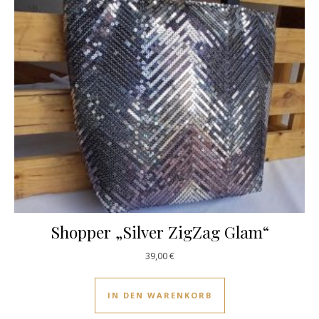
Shopper „Silver ZigZag Glam“
39,00
€
IN DEN WARENKORB