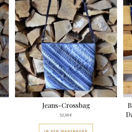
Jeans-Crossbag
B
Da
52,00
€
IN DEN WARENKORB