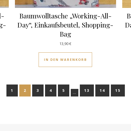
l-
Baumwolltasche „Working-All-
B
ng-
Day“, Einkaufsbeutel, Shopping-
Da
Bag
13,90
€
IN DEN WARENKORB
1
2
3
4
5
13
14
15
…