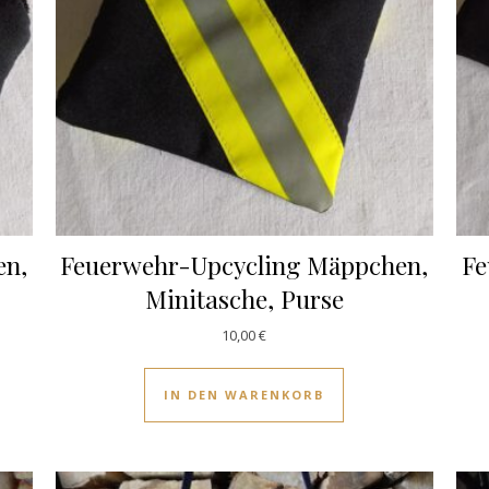
en,
Feuerwehr-Upcycling Mäppchen,
Fe
Minitasche, Purse
10,00
€
IN DEN WARENKORB